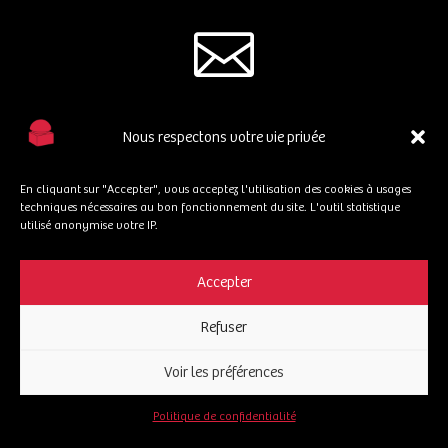

Demande de devis à l’adresse suivante :
Nous respectons votre vie privée
oevasion@hotmail.com
En cliquant sur "Accepter", vous acceptez l'utilisation des cookies à usages

techniques nécessaires au bon fonctionnement du site. L'outil statistique
utilisé anonymise votre IP.
Accepter
Pour toute question ou renseignement nous sommes
joignables par téléphone :
Refuser
07 85 80 54 60
Voir les préférences
Politique de confidentialité
Mentions légales